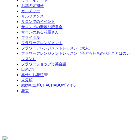
ウォールアート
お花の定期便
カルチャー
サルサダンス
サロンでのイベント
サロンでの素敵な読書会
サロンのある花屋さん
ブライダル
フラワーアレンジメント
フラワーアレンジメントレッスン（大人）
フラワーアレンジメントレッスン（子どもたちの花とことばのレ
ッスン）
フラワーショップで英会話
出来ごと
幸せなお花詩
未分類
結婚相談所CHACHADOヴィオレ
花束