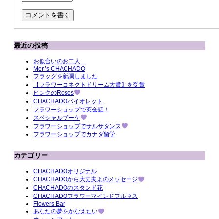
最近の投稿
お似合いのお二人…
Men’s CHACHADO
フラッグを新調しました
【フラワーコネクトドリーム大賞】を受賞
ピンクのRoses
CHACHADOバイオレット
フラワーショップで英会話！
スペシャルブーケ
フラワーショップでサルサダンス
フラワーショップでカナダ留学
カテゴリー
CHACHADOオリジナル
CHACHADOから大丈夫よのメッセージ
CHACHADOのスタンド花
CHACHADOフラワーマインドフルネス
Flowers Bar
あなたの夢をかなえたい