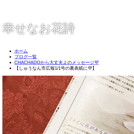
幸せなお花詩
ホーム
ブログ一覧
CHACHADOから大丈夫よのメッセージ💜
【しゅうなん市広報1/1号の裏表紙に💜】