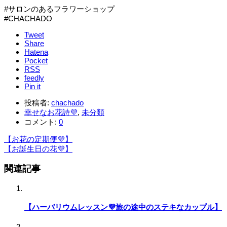
#サロンのあるフラワーショップ
#CHACHADO
Tweet
Share
Hatena
Pocket
RSS
feedly
Pin it
投稿者:
chachado
幸せなお花詩💜
,
未分類
コメント:
0
【お花の定期便💜】
【お誕生日の花💜】
関連記事
【ハーバリウムレッスン💜旅の途中のステキなカップル】