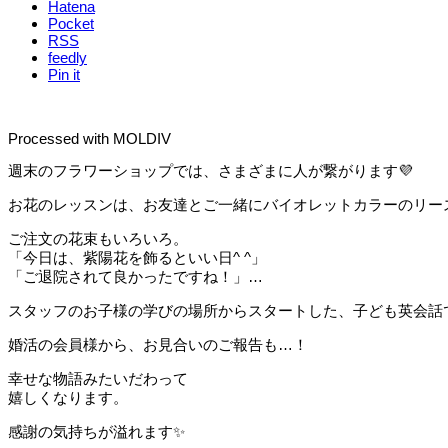
Hatena
Pocket
RSS
feedly
Pin it
Processed with MOLDIV
週末のフラワーショップでは、さまざまに人が繋がります💜
お花のレッスンは、お友達とご一緒にバイオレットカラーのリー
ご注文の花束もいろいろ。
「今日は、紫陽花を飾るといい日^ ^」
「ご退院されて良かったですね！」…
スタッフのお子様の学びの場所からスタートした、子ども英会話
婚活の会員様から、お見合いのご報告も…！
幸せな物語みたいだわって
嬉しくなります。
感謝の気持ちが溢れます✨