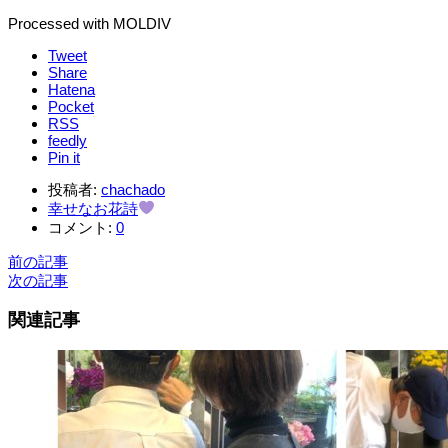
Processed with MOLDIV
Tweet
Share
Hatena
Pocket
RSS
feedly
Pin it
投稿者:
chachado
幸せなお花詩
コメント:
0
前の記事
次の記事
関連記事