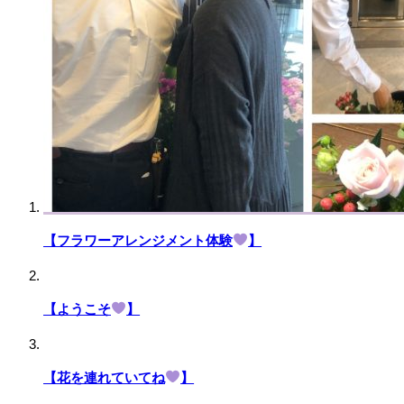
【フラワーアレンジメント体験
】
【ようこそ
】
【花を連れていてね
】