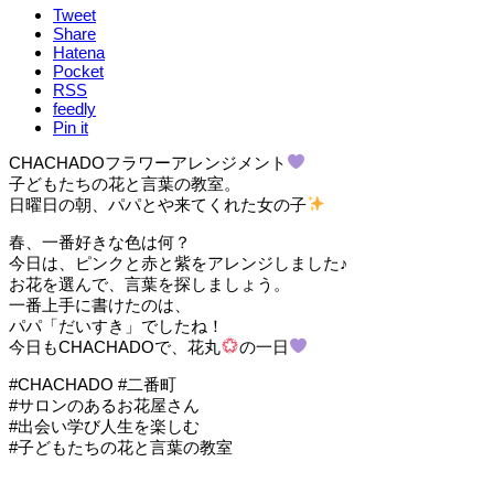
Tweet
Share
Hatena
Pocket
RSS
feedly
Pin it
CHACHADOフラワーアレンジメント
子どもたちの花と言葉の教室。
日曜日の朝、パパとや来てくれた女の子
春、一番好きな色は何？
今日は、ピンクと赤と紫をアレンジしました♪
お花を選んで、言葉を探しましょう。
一番上手に書けたのは、
パパ「だいすき」でしたね！
今日もCHACHADOで、花丸
の一日
#CHACHADO #二番町
#サロンのあるお花屋さん
#出会い学び人生を楽しむ
#子どもたちの花と言葉の教室