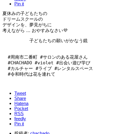
Pin it
夏休みの子どもたちの
ドリームスクールの
デザインを、夢見がちに
考えながら … おやすみなさい💜
          子どもたちの願いがかなう鏡

  #周南市二番町 #サロンのある花屋さん

  #CHACHADO #violet #出会い遊び学び

  #カルチャー #ライブ #レンタルスペース

  #令和時代は花を連れて
Tweet
Share
Hatena
Pocket
RSS
feedly
Pin it
投稿者:
chachado