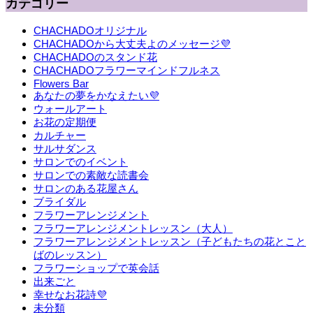
カテゴリー
CHACHADOオリジナル
CHACHADOから大丈夫よのメッセージ💜
CHACHADOのスタンド花
CHACHADOフラワーマインドフルネス
Flowers Bar
あなたの夢をかなえたい💜
ウォールアート
お花の定期便
カルチャー
サルサダンス
サロンでのイベント
サロンでの素敵な読書会
サロンのある花屋さん
ブライダル
フラワーアレンジメント
フラワーアレンジメントレッスン（大人）
フラワーアレンジメントレッスン（子どもたちの花とこと
ばのレッスン）
フラワーショップで英会話
出来ごと
幸せなお花詩💜
未分類