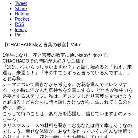
Tweet
Share
Hatena
Pocket
RSS
feedly
Pin it
【CHACHADO花と言葉の教室】Vol.7
1年生になり、花と言葉の教室に通い始めた女の子。
CHACHADOでの時間が大好きなご様子。
「次はいついらっしゃいますか？」と話し始めると「ねえ、来
週も。来週も！」「車の中でもずっと言っているんですよ。」
とお母様。
テーマについて書きながら考える、お花を選んでアレンジす
る、その時に浮かんだ気持ちを文章にする… どれもが集中力を
必要とするステップ。私は、アレンジしたり言葉を見つけよう
と頑張る子どもたちに時々話しかけながら、生まれてくるのを
待つ、待つ。
こうして待つことは、あなたを応援し、信じていますよのメッ
セージ。
クリスマスリースの材料を覗きこむあなたは何て幸せそうなの
でしょう。幸せな体験が、あなたを作っていく…そんな場所で
ありますように。花と一緒にまたお待ちしています！