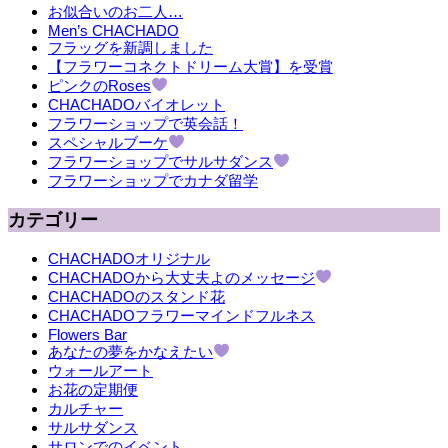
お似合いのお二人…
Men’s CHACHADO
フラッグを新調しました
【フラワーコネクトドリーム大賞】を受賞
ピンクのRoses
CHACHADOバイオレット
フラワーショップで英会話！
スペシャルブーケ
フラワーショップでサルサダンス
フラワーショップでカナダ留学
カテゴリー
CHACHADOオリジナル
CHACHADOから大丈夫よのメッセージ
CHACHADOのスタンド花
CHACHADOフラワーマインドフルネス
Flowers Bar
あなたの夢をかなえたい
ウォールアート
お花の定期便
カルチャー
サルサダンス
サロンでのイベント