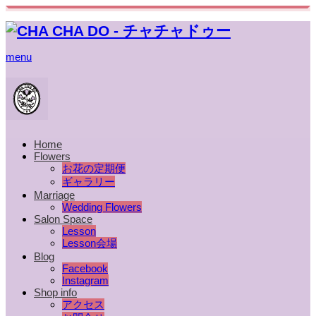
menu
Home
Flowers
お花の定期便
ギャラリー
Marriage
Wedding Flowers
Salon Space
Lesson
Lesson会場
Blog
Facebook
Instagram
Shop info
アクセス