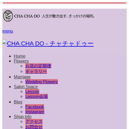
menu
Home
Flowers
お花の定期便
ギャラリー
Marriage
Wedding Flowers
Salon Space
Lesson
Lesson会場
Blog
Facebook
Instagram
Shop info
アクセス
お問合せ