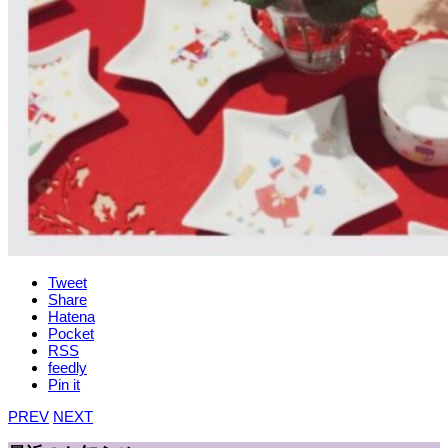
Tweet
Share
Hatena
Pocket
RSS
feedly
Pin it
PREV
NEXT