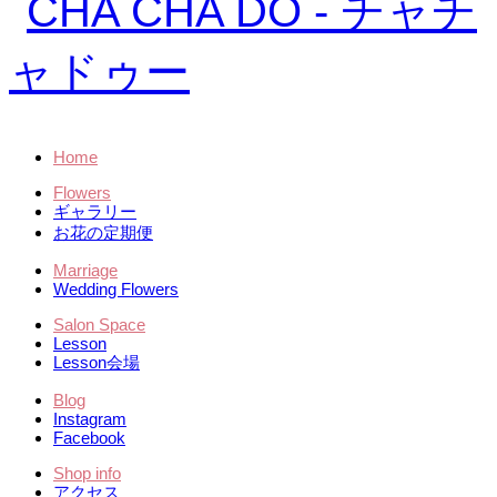
Home
Flowers
ギャラリー
お花の定期便
Marriage
Wedding Flowers
Salon Space
Lesson
Lesson会場
Blog
Instagram
Facebook
Shop info
アクセス