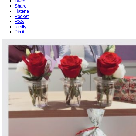
Tweet
Share
Hatena
Pocket
RSS
feedly
Pin it