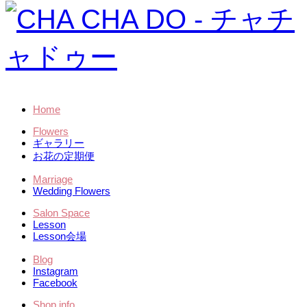
Home
Flowers
ギャラリー
お花の定期便
Marriage
Wedding Flowers
Salon Space
Lesson
Lesson会場
Blog
Instagram
Facebook
Shop info