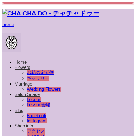
menu
Home
Flowers
お花の定期便
ギャラリー
Marriage
Wedding Flowers
Salon Space
Lesson
Lesson会場
Blog
Facebook
Instagram
Shop info
アクセス