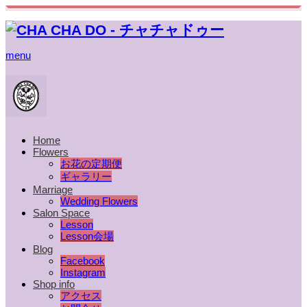
menu
Home
Flowers
お花の定期便
ギャラリー
Marriage
Wedding Flowers
Salon Space
Lesson
Lesson会場
Blog
Facebook
Instagram
Shop info
アクセス