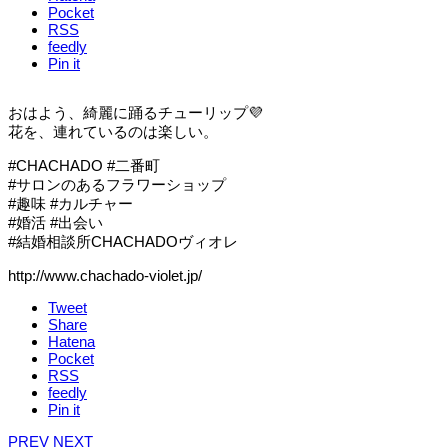
Pocket
RSS
feedly
Pin it
おはよう、綺麗に踊るチューリップ💜
花を、連れているのは楽しい。
#CHACHADO #二番町
#サロンのあるフラワーショップ
#趣味 #カルチャー
#婚活 #出会い
#結婚相談所CHACHADOヴィオレ
http://www.chachado-violet.jp/
Tweet
Share
Hatena
Pocket
RSS
feedly
Pin it
PREV
NEXT