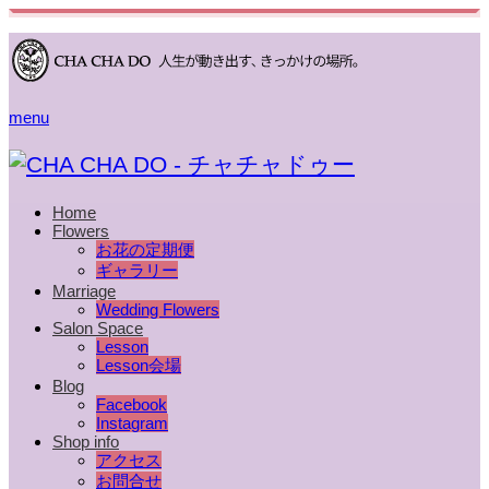
menu
Home
Flowers
お花の定期便
ギャラリー
Marriage
Wedding Flowers
Salon Space
Lesson
Lesson会場
Blog
Facebook
Instagram
Shop info
アクセス
お問合せ