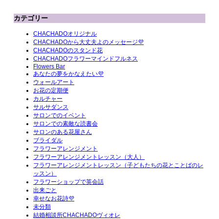
カテゴリー
CHACHADOオリジナル
CHACHADOから大丈夫よのメッセージ💜
CHACHADOのスタンド花
CHACHADOフラワーマインドフルネス
Flowers Bar
あなたの夢をかなえたい💜
ウォールアート
お花の定期便
カルチャー
サルサダンス
サロンでのイベント
サロンでの素敵な読書会
サロンのある花屋さん
ブライダル
フラワーアレンジメント
フラワーアレンジメントレッスン（大人）
フラワーアレンジメントレッスン（子どもたちの花とことばのレ
ッスン）
フラワーショップで英会話
出来ごと
幸せなお花詩💜
未分類
結婚相談所CHACHADOヴィオレ