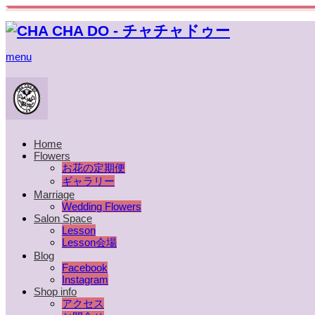
menu
Home
Flowers
お花の定期便
ギャラリー
Marriage
Wedding Flowers
Salon Space
Lesson
Lesson会場
Blog
Facebook
Instagram
Shop info
アクセス