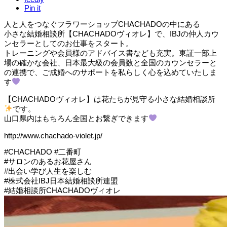
Pin it
人と人をつなぐフラワーショップCHACHADOの中にある
小さな結婚相談所【CHACHADOヴィオレ】で、IBJの仲人カウ
ンセラーとしてのお仕事をスタート。
トレーニングや会員様のアドバイス書なども充実。東証一部上
場の確かな会社、日本最大級の会員数と全国のカウンセラーと
の連携で、ご成婚へのサポートを私らしく心を込めていたしま
す
【CHACHADOヴィオレ】は花たちが見守る小さな結婚相談所
です。
山口県内はもちろん全国とお繋ぎできます
http://www.chachado-violet.jp/
#CHACHADO #二番町
#サロンのあるお花屋さん
#出会い学び人生を楽しむ
#株式会社IBJ日本結婚相談所連盟
#結婚相談所CHACHADOヴィオレ