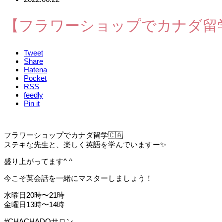
【フラワーショップでカナダ留
Tweet
Share
Hatena
Pocket
RSS
feedly
Pin it
フラワーショップでカナダ留学🇨🇦
ステキな先生と、楽しく英語を学んでいますー✨
盛り上がってます^ ^
今こそ英会話を一緒にマスターしましょう！
水曜日20時〜21時
金曜日13時〜14時
#CHACHADOサロン