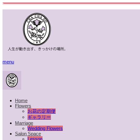
menu
Home
Flowers
お花の定期便
ギャラリー
Marriage
Wedding Flowers
Salon Space
Lesson