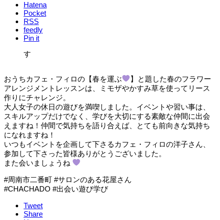
Hatena
Pocket
RSS
feedly
Pin it
す
おうちカフェ・フィロの【春を運ぶ
】と題した春のフラワー
アレンジメントレッスンは、ミモザやかすみ草を使ってリース
作りにチャレンジ。
大人女子の休日の遊びを満喫しました。イベントや習い事は、
スキルアップだけでなく、学びを大切にする素敵な仲間に出会
えますね！仲間で気持ちを語り合えば、とても前向きな気持ち
になれますね！
いつもイベントを企画して下さるカフェ・フィロの洋子さん、
参加して下さった皆様ありがとうございました。
また会いましょうね
#周南市二番町 #サロンのある花屋さん
#CHACHADO #出会い遊び学び
Tweet
Share