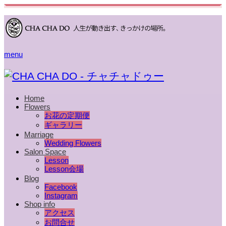
menu
Home
Flowers
お花の定期便
ギャラリー
Marriage
Wedding Flowers
Salon Space
Lesson
Lesson会場
Blog
Facebook
Instagram
Shop info
アクセス
お問合せ