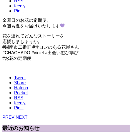
RSS
feedly
Pin it
金曜日のお花の定期便、
今週も夏をお届けいたします
花を連れてどんなストーリーを
応援しましょうか。
#周南市二番町 #サロンのある花屋さん
#CHACHADO #violet #出会い遊び学び
#お花の定期便
Tweet
Share
Hatena
Pocket
RSS
feedly
Pin it
PREV
NEXT
最近のお知らせ